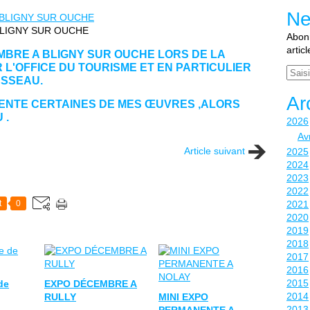
Ne
LIGNY SUR OUCHE
Abonn
artic
EMBRE A BLIGNY SUR OUCHE LORS DE LA
 L'OFFICE DU TOURISME ET EN PARTICULIER
Email
USSEAU.
Ar
 VENTE CERTAINES DE MES ŒUVRES ,ALORS
 .
2026
Avr
Article suivant
2025
2024
2023
2022
t
0
2021
2020
2019
2018
2017
2016
2015
de
EXPO DÉCEMBRE A
2014
RULLY
MINI EXPO
2013