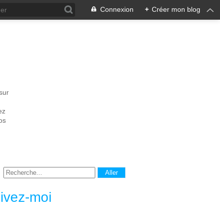
Connexion
+
Créer mon blog
sur
ez
os
ivez-moi