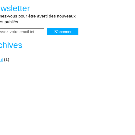
wsletter
ez-vous pour être averti des nouveaux
les publiés.
chives
il
(1)