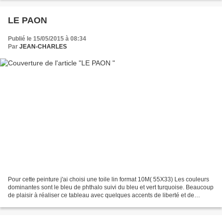
PERDRE UNE MIETTE . POUR CE QUI EST DES COMMENTAIRES...
LE PAON
Publié le 15/05/2015 à 08:34
Par
JEAN-CHARLES
Pour cette peinture j'ai choisi une toile lin format 10M( 55X33) Les couleurs
dominantes sont le bleu de phthalo suivi du bleu et vert turquoise. Beaucoup
de plaisir à réaliser ce tableau avec quelques accents de liberté et de
légèreté.