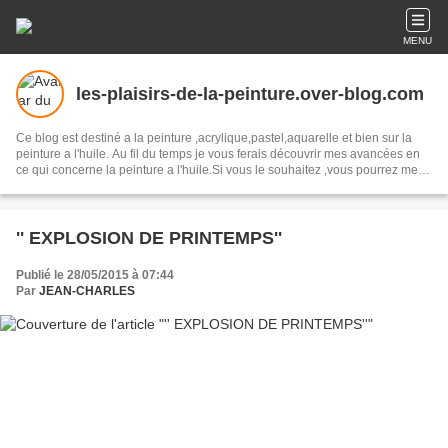
MENU
les-plaisirs-de-la-peinture.over-blog.com
Ce blog est destiné a la peinture ,acrylique,pastel,aquarelle et bien sur la
peinture a l'huile. Au fil du temps je vous ferais découvrir mes avancées en
ce qui concerne la peinture a l'huile.Si vous le souhaitez ,vous pourrez me
donner vos avis et également me faire parvenir vos créations afin d'établir un
échange d'idées .
'' EXPLOSION DE PRINTEMPS''
Publié le 28/05/2015 à 07:44
Par
JEAN-CHARLES