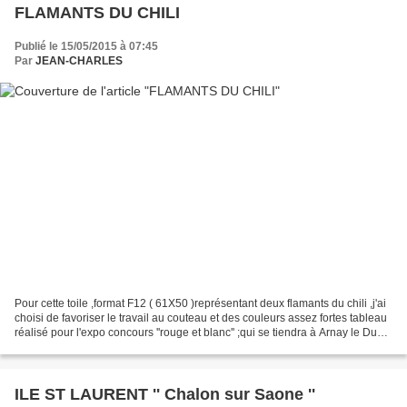
FLAMANTS DU CHILI
Publié le 15/05/2015 à 07:45
Par
JEAN-CHARLES
Pour cette toile ,format F12 ( 61X50 )représentant deux flamants du chili ,j'ai
choisi de favoriser le travail au couteau et des couleurs assez fortes tableau
réalisé pour l'expo concours ''rouge et blanc'' ;qui se tiendra à Arnay le Duc
au mois d’août...
ILE ST LAURENT '' Chalon sur Saone ''