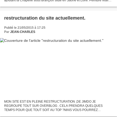
ajoutant la Chapelle sous Brançion situé en Saône et Loire. Peinture réalisé
à l'huile et couteau sur une...
restructuration du site actuellement.
Publié le 21/05/2015 à 17:25
Par
JEAN-CHARLES
MON SITE EST EN PLEINE RESTRUCTURATION ,DE JIMDO JE
REGROUPE TOUT SUR OVERBLOG . CELA PRENDRA QUELQUES
TEMPS POUR QUE TOUT SOIT AU TOP ?MAIS VOUS POURREZ
CONTINUER A SUIVRE L'EVOLUTION DE MON TRAVAIL SANS EN