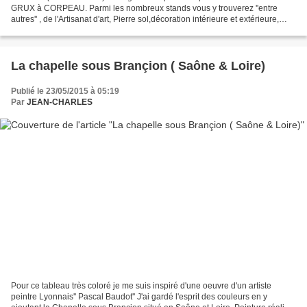
GRUX à CORPEAU. Parmi les nombreux stands vous y trouverez ''entre
autres'' , de l'Artisanat d'art, Pierre sol,décoration intérieure et extérieure,
ferronnerie,bijoux,producteur de...
La chapelle sous Brançion ( Saône & Loire)
Publié le 23/05/2015 à 05:19
Par
JEAN-CHARLES
Pour ce tableau très coloré je me suis inspiré d'une oeuvre d'un artiste
peintre Lyonnais'' Pascal Baudot'' J'ai gardé l'esprit des couleurs en y