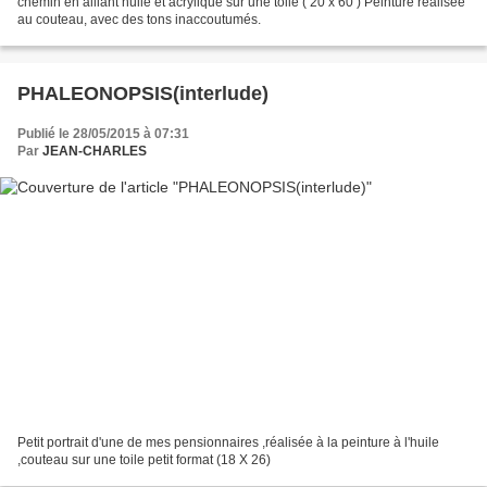
chemin en alliant huile et acrylique sur une toile ( 20 x 60 ) Peinture réalisée
au couteau, avec des tons inaccoutumés.
PHALEONOPSIS(interlude)
Publié le 28/05/2015 à 07:31
Par
JEAN-CHARLES
Petit portrait d'une de mes pensionnaires ,réalisée à la peinture à l'huile
,couteau sur une toile petit format (18 X 26)