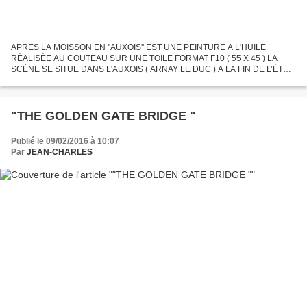
APRES LA MOISSON EN ''AUXOIS'' EST UNE PEINTURE A L'HUILE
RÉALISÉE AU COUTEAU SUR UNE TOILE FORMAT F10 ( 55 X 45 ) LA
SCÈNE SE SITUE DANS L'AUXOIS ( ARNAY LE DUC ) A LA FIN DE L’ÉTÉ .
Pour cette réalisation je me suis permis quelques fantaisies dans la...
"THE GOLDEN GATE BRIDGE "
Publié le 09/02/2016 à 10:07
Par
JEAN-CHARLES