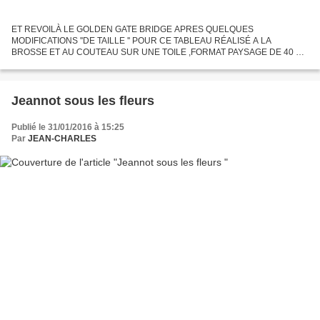
ET REVOILÀ LE GOLDEN GATE BRIDGE APRES QUELQUES
MODIFICATIONS ''DE TAILLE '' POUR CE TABLEAU RÉALISÉ A LA
BROSSE ET AU COUTEAU SUR UNE TOILE ,FORMAT PAYSAGE DE 40 X
80 . L'HYDRAVION ASSEZ IMPORTANT A ÉTÉ REMPLACE PAR UN AVION
DE LIGNE AUX FORMES PLUS...
Jeannot sous les fleurs
Publié le 31/01/2016 à 15:25
Par
JEAN-CHARLES