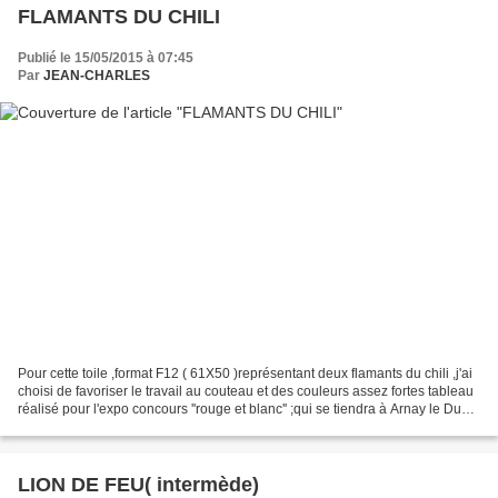
FLAMANTS DU CHILI
Publié le 15/05/2015 à 07:45
Par
JEAN-CHARLES
Pour cette toile ,format F12 ( 61X50 )représentant deux flamants du chili ,j'ai
choisi de favoriser le travail au couteau et des couleurs assez fortes tableau
réalisé pour l'expo concours ''rouge et blanc'' ;qui se tiendra à Arnay le Duc
au mois d’août...
LION DE FEU( intermède)