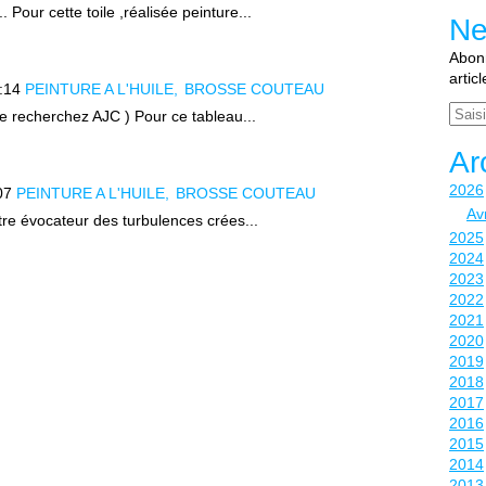
 Pour cette toile ,réalisée peinture...
Ne
Abonn
artic
:14
PEINTURE A L'HUILE
BROSSE COUTEAU
Email
ite recherchez AJC ) Pour ce tableau...
Ar
2026
07
PEINTURE A L'HUILE
BROSSE COUTEAU
Avr
itre évocateur des turbulences crées...
2025
2024
2023
2022
2021
2020
2019
2018
2017
2016
2015
2014
2013