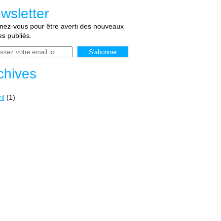
wsletter
ez-vous pour être averti des nouveaux
les publiés.
chives
il
(1)