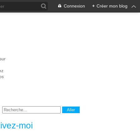
Connexion
+
Créer mon blog
sur
ez
os
ivez-moi