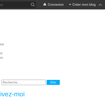
Connexion
+
Créer mon blog
sur
ez
os
ivez-moi