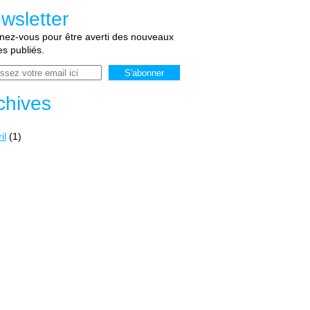
wsletter
ez-vous pour être averti des nouveaux
les publiés.
chives
il
(1)