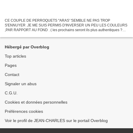
CE COUPLE DE PERROQUETS ''ARAS' 'SEMBLE NE PAS TROP
S'ENNUYER .JE ME SUIS PERMIS D'INVERSER UN PEU LES COULEURS
,PAR RAPPORT AU FOND . ( les prochains seront ils plus authentiques ?
''peut être'' ) EN ATTENDANT ILS ONT ELUS DOMICILE A GRENOBLE
CHEZ GEGE,ET...
Hébergé par Overblog
Top articles
Pages
Contact
Signaler un abus
C.G.U.
Cookies et données personnelles
Préférences cookies
Voir le profil de JEAN-CHARLES sur le portail Overblog