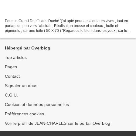
Pour ce Grand Duc '' sans Duché ''j'ai opté pour des couleurs vives , tout en
partant un peu vers l'abstrait . Réalisation brosse et couteau , huile et
pigments , sur une toile ( 50 X 70 ) ''Regardez le bien dans les yeux , car lui
ne vous lâche pas du...
Hébergé par Overblog
Top articles
Pages
Contact
Signaler un abus
C.G.U.
Cookies et données personnelles
Préférences cookies
Voir le profil de JEAN-CHARLES sur le portail Overblog