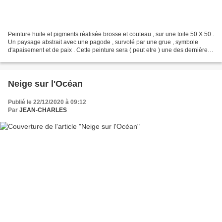
Peinture huile et pigments réalisée brosse et couteau , sur une toile 50 X 50 .
Un paysage abstrait avec une pagode , survolé par une grue , symbole
d'apaisement et de paix . Cette peinture sera ( peut etre ) une des dernières
de l'année 2020 , une transition...
Neige sur l'Océan
Publié le 22/12/2020 à 09:12
Par
JEAN-CHARLES