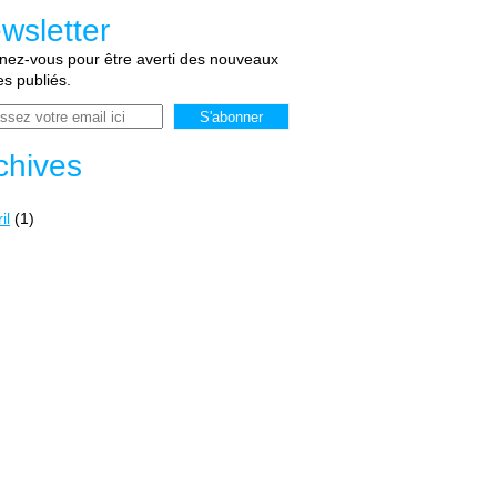
wsletter
ez-vous pour être averti des nouveaux
les publiés.
chives
il
(1)