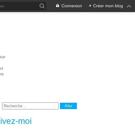
Connexion
+
Créer mon blog
sur
ez
os
ivez-moi