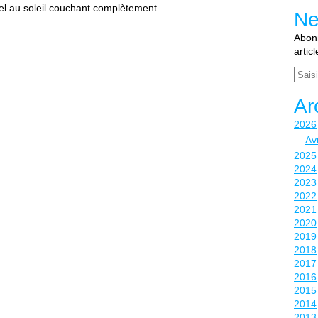
hel au soleil couchant complètement...
Ne
Abonn
artic
Email
Ar
2026
Avr
2025
2024
2023
2022
2021
2020
2019
2018
2017
2016
2015
2014
2013