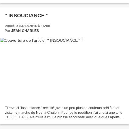
'' INSOUCIANCE ''
Publié le 04/12/2016 à 16:08
Par
JEAN-CHARLES
Et revoici ''Insouciance '' revisité ,avec un peu plus de couleurs prêt à aller
visiter le marché de Noel à Chalon . Pour cette réédition ,j'ai choisi une toile
F10 ( 55 X 45 ) . Peinture à l'huile brosse et couteau avec quelques ajouts de
pigments naturels...