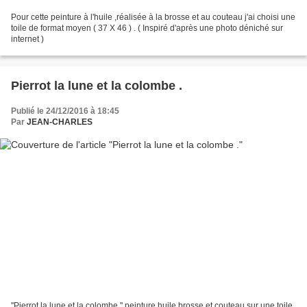
Pour cette peinture à l'huile ,réalisée à la brosse et au couteau j'ai choisi une
toile de format moyen ( 37 X 46 ) . ( Inspiré d'après une photo déniché sur
internet )
Pierrot la lune et la colombe .
Publié le 24/12/2016 à 18:45
Par
JEAN-CHARLES
''Pierrot la lune et la colombe '' peinture huile brosse et couteau sur une toile