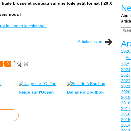
re huile brosse et couteau sur une toile petit format ( 20 X
Ne
vers nous !
Abonn
artic
Email
Article suivant
Ar
2026
Avr
t
0
2025
2024
2023
2022
2021
2020
Neige sur l'Océan
Ballade à Boulbon
2019
2018
2017
2016
2015
2014
2013