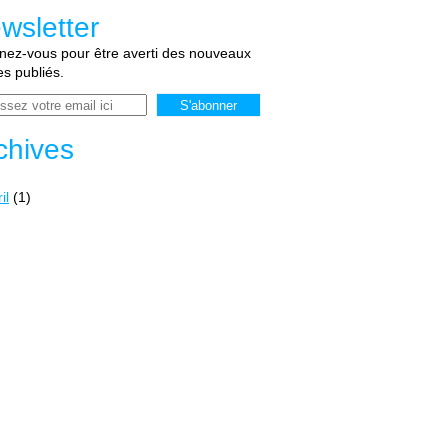
wsletter
ez-vous pour être averti des nouveaux
les publiés.
chives
il
(1)