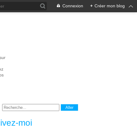
Connexion
+
Créer mon blog
sur
ez
os
ivez-moi