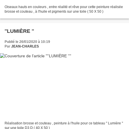
Oiseaux hauts en couleurs , entre réalité et rêve pour cette peinture réalisée
brosse et couteau , à l'huile et pigments sur une toile ( 50 X 50 )
''LUMIÈRE ''
Publié le 26/01/2020 à 10:19
Par
JEAN-CHARLES
Réalisation brosse et couteau , peinture à l'huile pour ce tableau '' Lumière ''
sur une toile D3 D ( 40 X 50 )