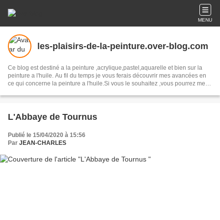
MENU
les-plaisirs-de-la-peinture.over-blog.com
Ce blog est destiné a la peinture ,acrylique,pastel,aquarelle et bien sur la
peinture a l'huile. Au fil du temps je vous ferais découvrir mes avancées en
ce qui concerne la peinture a l'huile.Si vous le souhaitez ,vous pourrez me
donner vos avis et également me faire parvenir vos créations afin d'établir un
échange d'idées .
L'Abbaye de Tournus
Publié le 15/04/2020 à 15:56
Par
JEAN-CHARLES