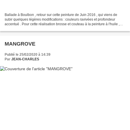
Ballade à Boulbon , retour sur cette peinture de Juin 2016 , qui viens de
subir quelques légères modifications : couleurs ravivées et profondeur
accentué . Pour cette réalisation brosse et couteau à la peinture à l'huile ,
j'avais opté pour une toile...
MANGROVE
Publié le 25/02/2020 à 14:39
Par
JEAN-CHARLES