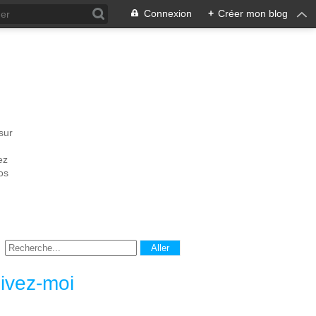
Connexion
+
Créer mon blog
sur
ez
os
ivez-moi