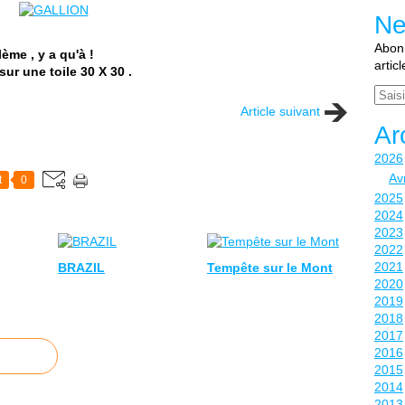
Ne
Abonn
lème , y a qu'à !
artic
ur une toile 30 X 30 .
Email
Article suivant
Ar
2026
Avr
t
0
2025
2024
2023
2022
2021
BRAZIL
Tempête sur le Mont
2020
2019
2018
2017
2016
2015
2014
2013