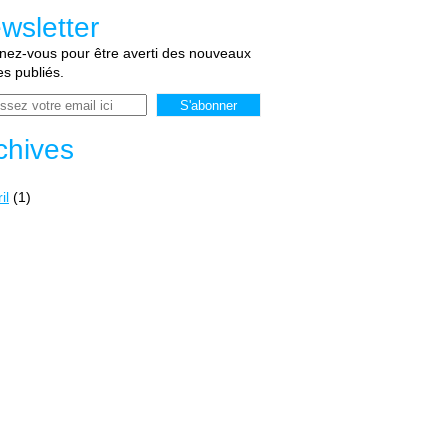
wsletter
ez-vous pour être averti des nouveaux
les publiés.
chives
il
(1)