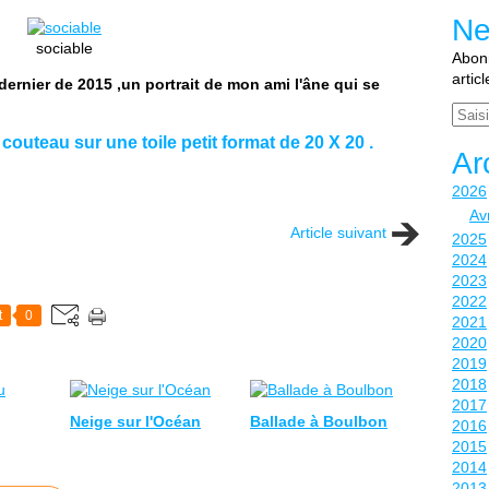
Ne
sociable
Abonn
artic
 dernier de 2015 ,un portrait de mon ami l'âne qui se
Email
 couteau sur une toile petit format de 20 X 20 .
Ar
2026
Avr
Article suivant
2025
2024
2023
2022
t
0
2021
2020
2019
2018
2017
Neige sur l'Océan
Ballade à Boulbon
2016
2015
2014
2013