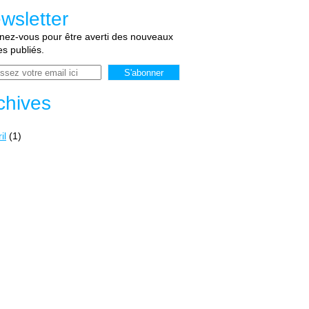
wsletter
ez-vous pour être averti des nouveaux
les publiés.
chives
il
(1)