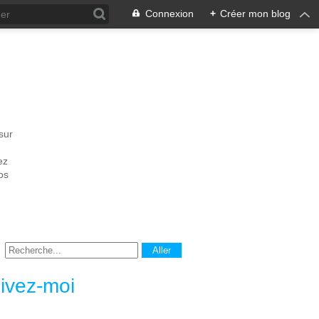
Connexion
+
Créer mon blog
sur
ez
os
ivez-moi