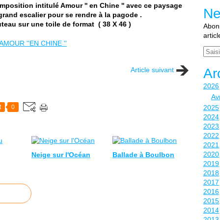
omposition intitulé Amour '' en Chine '' avec ce paysage
Ne
rand escalier pour se rendre à la pagode .
uteau sur une toile de format ( 38 X 46 )
Abonn
artic
Email
Article suivant
Ar
2026
Avr
t
0
2025
2024
2023
2022
2021
2020
Neige sur l'Océan
Ballade à Boulbon
2019
2018
2017
2016
2015
2014
2013