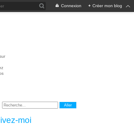
Connexion
+
Créer mon blog
sur
ez
os
ivez-moi