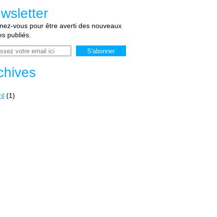
wsletter
ez-vous pour être averti des nouveaux
les publiés.
chives
il
(1)