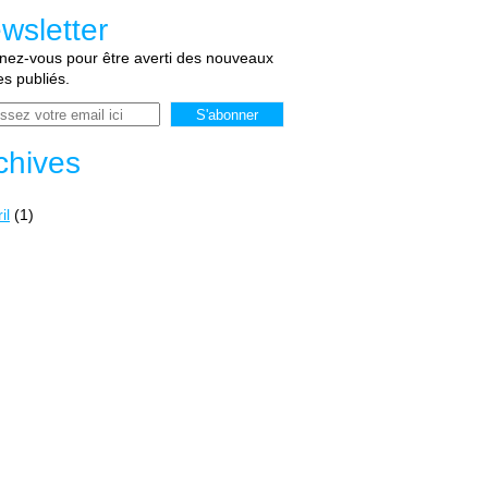
wsletter
ez-vous pour être averti des nouveaux
les publiés.
chives
il
(1)