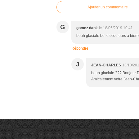
Ajouter un commentaire
G
gomez daniele
18/06/2019 10:41
bouh glaciale belles couleurs a bient
Répondre
J
JEAN-CHARLES
13/10/201
bouh glaciale ??? Bonjour D
Amicalement votre Jean-Cha