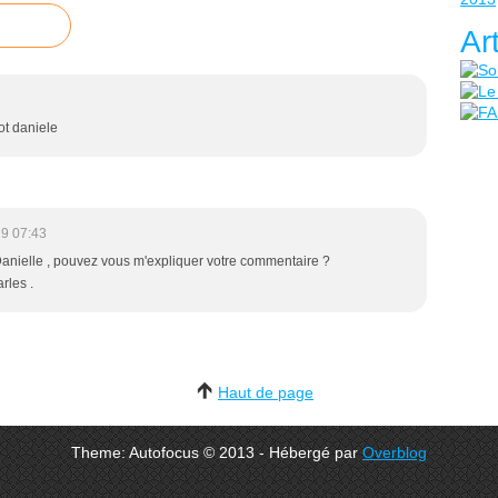
Ar
ot daniele
9 07:43
anielle , pouvez vous m'expliquer votre commentaire ?
rles .
Haut de page
Theme: Autofocus © 2013 - Hébergé par
Overblog