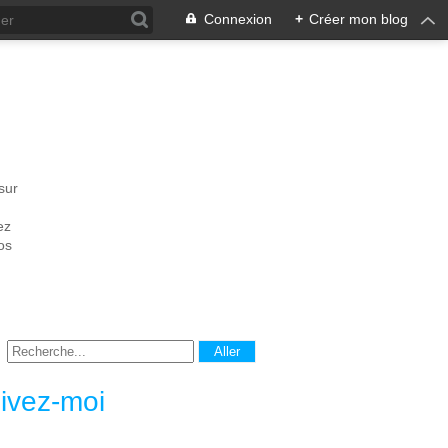
Connexion
+
Créer mon blog
sur
ez
os
ivez-moi