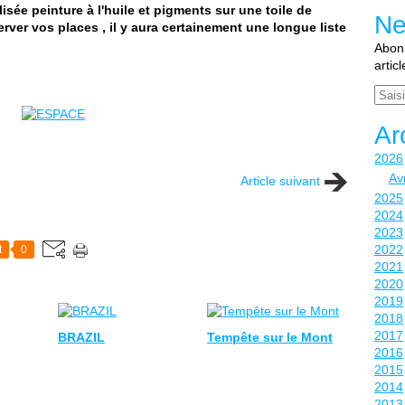
isée peinture à l'huile et pigments sur une toile de
Ne
erver vos places , il y aura certainement une longue liste
Abonn
artic
Email
Ar
2026
Avr
Article suivant
2025
2024
2023
2022
t
0
2021
2020
2019
2018
2017
BRAZIL
Tempête sur le Mont
2016
2015
2014
2013