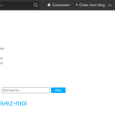
Connexion
+
Créer mon blog
sur
ez
os
ivez-moi