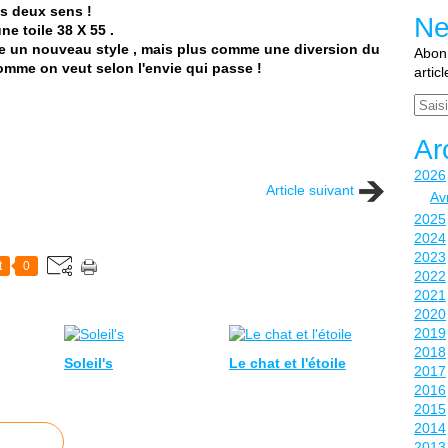
es deux sens !
Ne
ne toile 38 X 55 .
me un nouveau style , mais plus comme une diversion du
Abonn
comme on veut selon l'envie qui passe !
artic
Email
Ar
2026
Article suivant
Avr
2025
2024
2023
t
0
2022
2021
2020
2019
2018
Soleil's
Le chat et l'étoile
2017
2016
2015
2014
2013