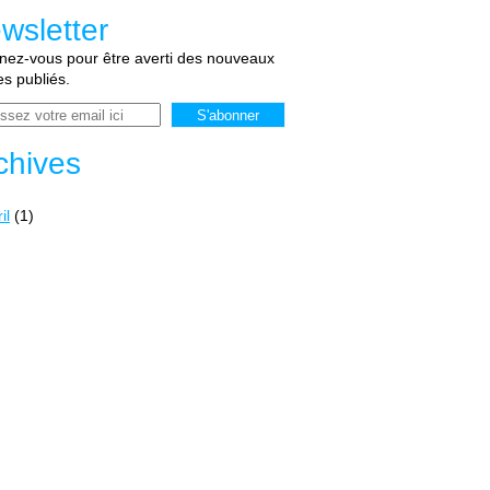
wsletter
ez-vous pour être averti des nouveaux
les publiés.
chives
il
(1)