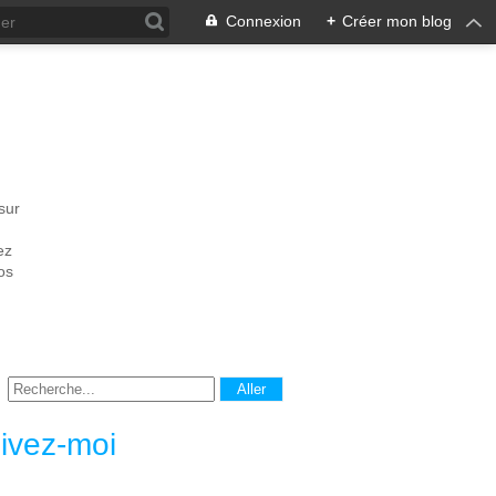
Connexion
+
Créer mon blog
sur
ez
os
ivez-moi