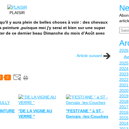
Ne
PLAISIR
Abonn
artic
 qu'il y aura plein de belles choses à voir : des chevaux
a peinture ,puisque moi j'y serai et bien sur une super
Email
ter de ce dernier beau Dimanche du mois d’Août avec
Ar
2026
Article suivant
Avr
2025
2024
2023
t
0
2022
2021
2020
2019
2018
2017
EINTURE
''DE LA VIGNE AU
''FESTI'ANE '' à ST -
2016
VERRE ''
Gervais -les-Couches
2015
2014
2013