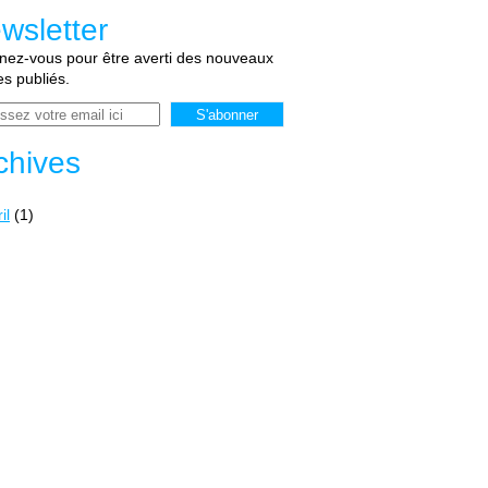
wsletter
ez-vous pour être averti des nouveaux
les publiés.
chives
il
(1)