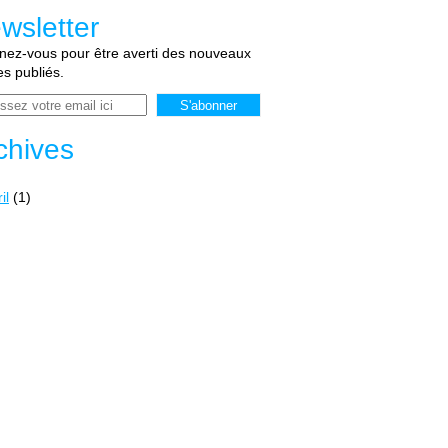
wsletter
ez-vous pour être averti des nouveaux
les publiés.
chives
il
(1)