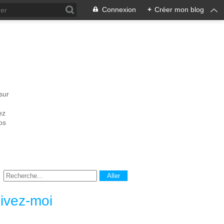
Connexion
+
Créer mon blog
sur
ez
os
ivez-moi