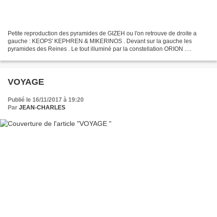
Petite reproduction des pyramides de GIZEH ou l'on retrouve de droite a
gauche : KEOPS' KEPHREN & MIKERINOS . Devant sur la gauche les
pyramides des Reines . Le tout illuminé par la constellation ORION .
Peinture réalisée pigments à l'huile brosse et...
VOYAGE
Publié le 16/11/2017 à 19:20
Par
JEAN-CHARLES