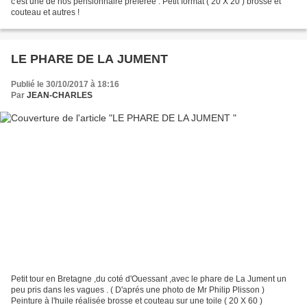
c'est une de nos pensionnaire préférée . Petit format ( 20 X 20 ) brosse et
couteau et autres !
LE PHARE DE LA JUMENT
Publié le 30/10/2017 à 18:16
Par
JEAN-CHARLES
Petit tour en Bretagne ,du coté d'Ouessant ,avec le phare de La Jument un
peu pris dans les vagues . ( D'aprés une photo de Mr Philip Plisson )
Peinture à l'huile réalisée brosse et couteau sur une toile ( 20 X 60 )