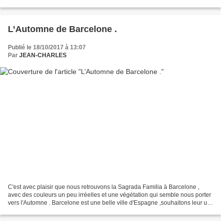
L’Automne de Barcelone .
Publié le 18/10/2017 à 13:07
Par
JEAN-CHARLES
C'est avec plaisir que nous retrouvons la Sagrada Familia à Barcelone ,
avec des couleurs un peu irréelles et une végétation qui semble nous porter
vers l'Automne . Barcelone est une belle ville d'Espagne ,souhaitons leur un
bel Automne ,dans la sérénité...